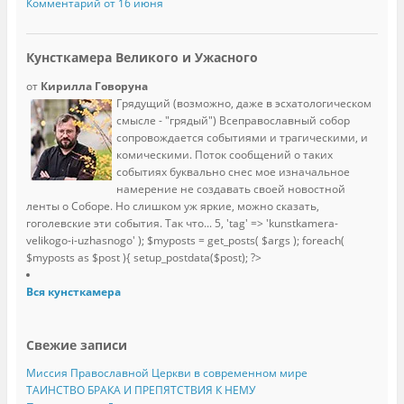
Комментарий от 16 июня
Кунсткамера Великого и Ужасного
от
Кирилла Говоруна
Грядущий (возможно, даже в эсхатологическом
смысле - "грядый") Всеправославный собор
сопровождается событиями и трагическими, и
комическими. Поток сообщений о таких
событиях буквально снес мое изначальное
намерение не создавать своей новостной
ленты о Соборе. Но слишком уж яркие, можно сказать,
гоголевские эти события. Так что...
5, 'tag' => 'kunstkamera-
velikogo-i-uzhasnogo' ); $myposts = get_posts( $args ); foreach(
$myposts as $post ){ setup_postdata($post); ?>
Вся кунсткамера
Свежие записи
Миссия Православной Церкви в современном мире
ТАИНСТВО БРАКА И ПРЕПЯТСТВИЯ К НЕМУ