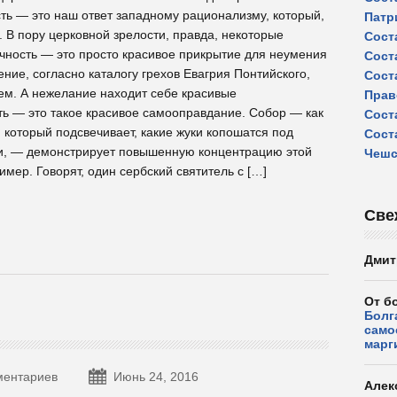
ть — это наш ответ западному рационализму, который,
Патр
. В пору церковной зрелости, правда, некоторые
Сост
чность — это просто красивое прикрытие для неумения
Сост
ние, согласно каталогу грехов Евагрия Понтийского,
Сост
м. А нежелание находит себе красивые
Прав
ь — это такое красивое самооправдание. Собор — как
Сост
 который подсвечивает, какие жуки копошатся под
Сост
и, — демонстрирует повышенную концентрацию этой
Чешс
мер. Говорят, один сербский святитель с […]
Све
Дмит
От б
Болг
само
марг
ментариев
Июнь 24, 2016
Алек