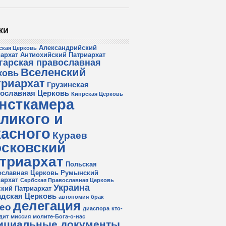
ки
Александрийский
ская Церковь
архат
Антиохийский Патриархат
гарская православная
Вселенский
ковь
триархат
Грузинская
ославная Церковь
Кипрская Церковь
нсткамера
ликого и
асного
Кураев
сковский
триархат
Польская
ославная Церковь
Румынский
архат
Сербская Православная Церковь
Украина
кий Патриархат
дская Церковь
автономия
брак
делегация
ео
диаспора
кто-
дит
миссия
молите-Бога-о-нас
ициальные документы