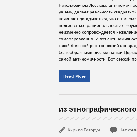
Николаевичем Лосским, антиномичнос
уа ему, делает реальность квадратной
начинают догадываться, что антиноми
пользоваться рациональностью. Неуме
неизменно сопровождается нежелание
самооправдания. И вот антиномичност
такой большой рентгеновский аппарат,
благообразными ризами нашей Церкв
самой антиномичности. Вот свежий при
Read More
из этнографического
Кирилл Говорун
Нет ком