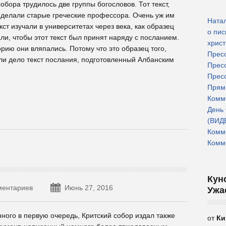
обора трудилось две группы богословов. Тот текст,
, делали старые греческие профессора. Очень уж им
Ната
кст изучали в университетах через века, как образец
о пи
ли, чтобы этот текст был принят наряду с посланием.
христ
орию они вляпались. Потому что это образец того,
Прес
 ли дело текст послания, подготовленный Албанским
Прес
Прес
Прям
Комм
День
(ВИД
Комм
Комм
Кун
ментариев
Июнь 27, 2016
Ужа
ного в первую очередь, Критский собор издал также
от
Ки