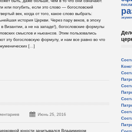
жет быть, даже больше, чем в то что они означают.
посл
и или погубить, если это слово — богословский
ра
вертый век, когда от того, какое слово выбрать:
экуме
ьнейшая история Церкви. Через пару веков, в эпоху
 в Византии, а не на западе!), богословские формулы
Дел
ловских смыслов и ньюансов. Этим пользовались
цер
от эту богословскую формулу, и нам все равно во что
экуменических […]
Сост
Конс
Сост
Патр
Сост
Патр
Сост
Патр
Сост
ментариев
Июнь 25, 2016
Сост
Патр
у церковной юности зачитывался Владимиром
Сост