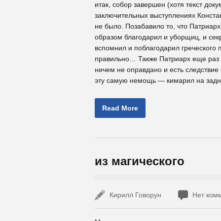
итак, собор завершен (хотя текст док
заключительных выступлениях Констан
не было. Позабавило то, что Патриа
образом благодарил и уборщиц, и секр
вспомнил и поблагодарил греческого
правильно… Также Патриарх еще раз п
ничем не оправдано и есть следствие
эту самую немощь — кимарил на зад
Read More
из магического
Кирилл Говорун
Нет ком