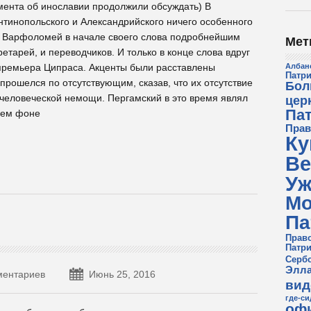
умента об инославии продолжили обсуждать) В
тинопольского и Александрийского ничего особенного
рх Варфоломей в начале своего слова подробнейшим
Мет
етарей, и переводчиков. И только в конце слова вдруг
 премьера Ципраса. Акценты были расставлены
Албан
Патри
рошелся по отсутствующим, сказав, что их отсутствие
Бол
 человеческой немощи. Пергамский в это время являл
цер
Па
нем фоне
Прав
Ку
Ве
Уж
Мо
Па
Прав
Патри
Сербс
Элла
ментариев
Июнь 25, 2016
вид
где-си
оф