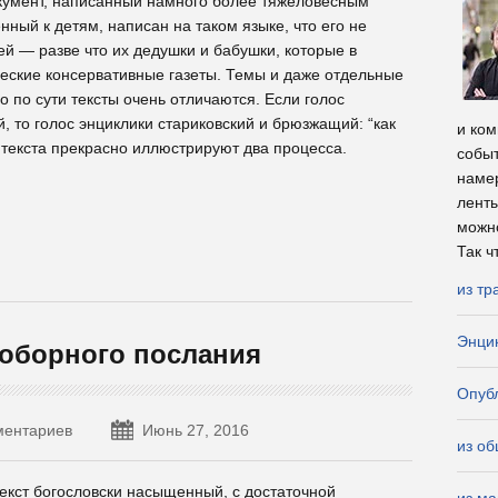
окумент, написанный намного более тяжеловесным
ный к детям, написан на таком языке, что его не
ей — разве что их дедушки и бабушки, которые в
ческие консервативные газеты. Темы и даже отдельные
 по сути тексты очень отличаются. Если голос
 то голос энциклики стариковский и брюзжащий: “как
и ком
а текста прекрасно иллюстрируют два процесса.
событ
намер
ленты
можно
Так чт
из тр
Энци
Соборного послания
Опубл
ментариев
Июнь 27, 2016
из о
екст богословски насыщенный, с достаточной