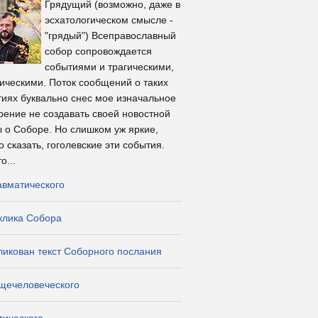
Грядущий (возможно, даже в
эсхатологическом смысле -
"грядый") Всеправославный
собор сопровождается
событиями и трагическими,
ическими. Поток сообщений о таких
иях буквально снес мое изначальное
ение не создавать своей новостной
 о Соборе. Но слишком уж яркие,
 сказать, гоголевские эти события.
о...
авматического
клика Собора
икован текст Соборного послания
бщечеловеческого