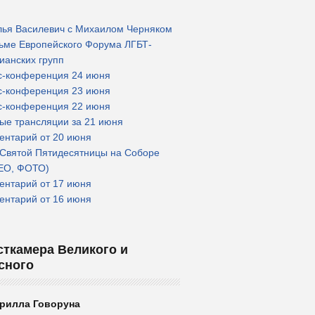
лья Василевич с Михаилом Черняком
сьме Европейского Форума ЛГБТ-
ианских групп
с-конференция 24 июня
с-конференция 23 июня
с-конференция 22 июня
ые трансляции за 21 июня
ентарий от 20 июня
 Святой Пятидесятницы на Соборе
ЕО, ФОТО)
ентарий от 17 июня
ентарий от 16 июня
сткамера Великого и
сного
рилла Говоруна