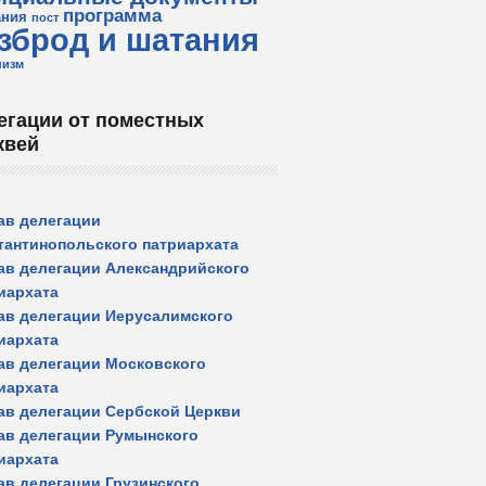
программа
ания
пост
зброд и шатания
низм
егации от поместных
квей
ав делегации
тантинопольского патриархата
ав делегации Александрийского
иархата
ав делегации Иерусалимского
иархата
ав делегации Московского
иархата
ав делегации Сербской Церкви
ав делегации Румынского
иархата
ав делегации Грузинского