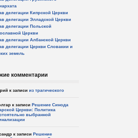
иархата
ав делегации Кипрской Церкви
ав делегации Элладской Церкви
ав делегации Польской
ославной Церкви
ав делегации Албанской Церкви
ав делегации Церкви Словакии и
ких земель
жие комментарии
рий
к записи
из трагического
олгар
к записи
Решение Синода
арской Церкви: Политика
стоятельно выбранной
инализации
сандр
к записи
Решение