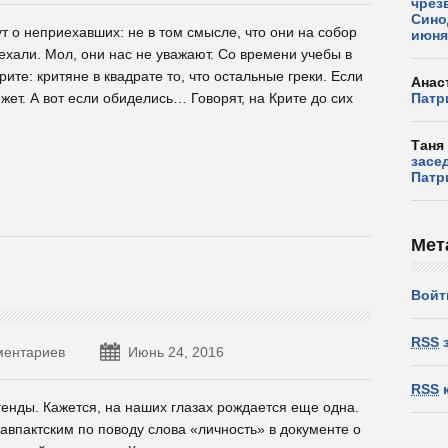
чрез
Сино
т о неприехавших: не в том смысле, что они на собор
июня
иехали. Мол, они нас не уважают. Со времени учебы в
ите: критяне в квадрате то, что остальные греки. Если
Анас
жет. А вот если обиделись… Говорят, на Крите до сих
Патр
Таня
засе
Патр
Мет
Войт
RSS
з
ментариев
Июнь 24, 2016
RSS
к
енды. Кажется, на наших глазах рождается еще одна.
авпактским по поводу слова «личность» в документе о