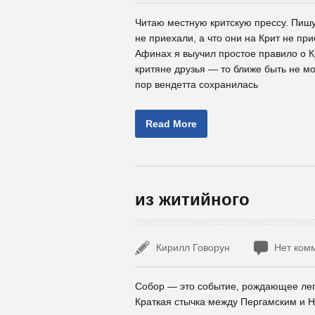
Читаю местную критскую прессу. Пишу
не приехали, а что они на Крит не пр
Афинах я выучил простое правило о Кр
критяне друзья — то ближе быть не мо
пор вендетта сохранилась
Read More
из житийного
Кирилл Говорун
Нет ком
Собор — это событие, рождающее лег
Краткая стычка между Пергамским и Н