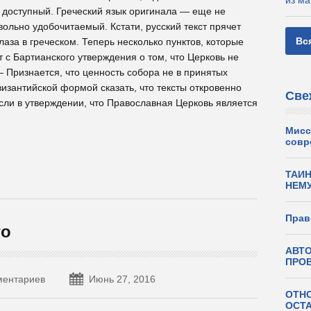
из ма
 доступный. Греческий язык оригинала — еще не
вольно удобочитаемый. Кстати, русский текст прячет
Вс
лаза в греческом. Теперь несколько пунктов, которые
т с Бартианского утверждения о том, что Церковь не
— Признается, что ценность собора не в принятых
 византийской формой сказать, что тексты откровенно
Све
ли в утверждении, что Православная Церковь является
Мисс
совр
ТАИН
НЕМ
Прав
го
АВТО
ПРО
ментариев
Июнь 27, 2016
ОТН
ОСТ