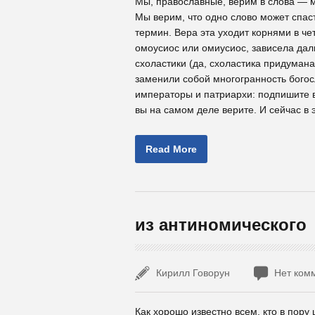
Мы, православные, верим в слова — мо
Мы верим, что одно слово может спаст
термин. Вера эта уходит корнями в чет
омоусиос или омиусиос, зависела дал
схоластики (да, схоластика придумана
заменили собой многогранность богос
императоры и патриархи: подпишите в
вы на самом деле верите. И сейчас в 
Read More
из антиномического
Кирилл Говорун
Нет ком
Как хорошо известно всем, кто в пор