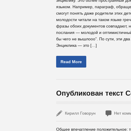
энциклику. Это более пространный д
языком. Например, параграф, обращен
смогут понять даже родители этих дет
молодости читали на таком языке гре
фразы обоих документов совпадают, но
послания — молодой и оптимистичный,
бы чего не вышлооо”. По сути, эти дв
Энциклика — это […]
Read More
Опубликован текст 
Кирилл Говорун
Нет ком
Общее впечатление положительное: т