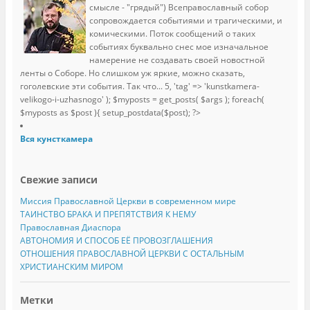
смысле - "грядый") Всеправославный собор
сопровождается событиями и трагическими, и
комическими. Поток сообщений о таких
событиях буквально снес мое изначальное
намерение не создавать своей новостной
ленты о Соборе. Но слишком уж яркие, можно сказать,
гоголевские эти события. Так что...
5, 'tag' => 'kunstkamera-
velikogo-i-uzhasnogo' ); $myposts = get_posts( $args ); foreach(
$myposts as $post ){ setup_postdata($post); ?>
Вся кунсткамера
Свежие записи
Миссия Православной Церкви в современном мире
ТАИНСТВО БРАКА И ПРЕПЯТСТВИЯ К НЕМУ
Православная Диаспора
АВТОНОМИЯ И СПОСОБ ЕЁ ПРОВОЗГЛАШЕНИЯ
ОТНОШЕНИЯ ПРАВОСЛАВНОЙ ЦЕРКВИ С ОСТАЛЬНЫМ
ХРИСТИАНСКИМ МИРОМ
Метки