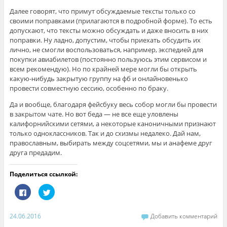
Далее говорят, что примут обсуждаемые тексты только со
своими поправками (прилагаются в подробной форме). То есть
допускают, что тексты можно обсуждать и даже вносить в них
поправки. Ну ладно, допустим, чтобы приехать обсудить их
лично, не смогли воспользоваться, например, экспедией для
покупки авиабилетов (постоянно пользуюсь этим сервисом и
всем рекомендую). Но по крайней мере могли бы открыть
какую-нибудь закрытую группу на фб и онлайновенько
провести совместную сессию, особенно по браку.
Да и вообще, благодаря фейсбуку весь собор могли бы провести
в закрытом чате. Но вот беда — не все еще уловлены
калифорнийскими сетями, а некоторые каноничными признают
только одноклассников. Так и до схизмы недалеко. Дай нам,
православным, выбирать между соцсетями, мы и анафеме друг
друга предадим.
Поделиться ссылкой:
Н
Н
а
а
ж
ж
м
м
и
и
24.06.2016
Добавить комментарий
т
т
е
е