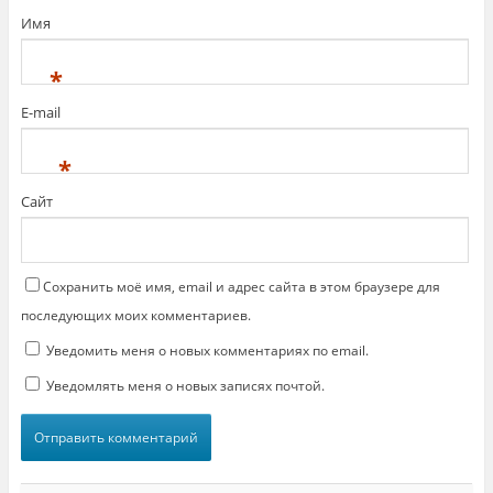
o
в
o
н
Имя
k
о
.
в
(
о
*
О
м
т
о
к
к
E-mail
р
н
ы
е
в
)
а
*
е
т
с
Сайт
я
в
н
о
в
о
м
Сохранить моё имя, email и адрес сайта в этом браузере для
о
к
последующих моих комментариев.
н
е
Уведомить меня о новых комментариях по email.
)
Уведомлять меня о новых записях почтой.