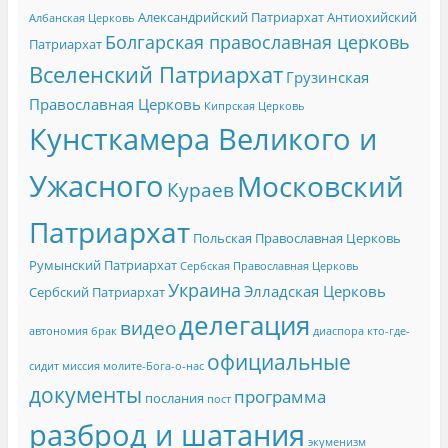
Александрийский Патриархат
Антиохийский
Албанская Церковь
Болгарская православная церковь
Патриархат
Вселенский Патриархат
Грузинская
Православная Церковь
Кипрская Церковь
Кунсткамера Великого и
Ужасного
Московский
Кураев
Патриархат
Польская Православная Церковь
Румынский Патриархат
Сербская Православная Церковь
Украина
Элладская Церковь
Сербский Патриархат
делегация
видео
автономия
брак
диаспора
кто-где-
официальные
сидит
миссия
молите-Бога-о-нас
документы
программа
послания
пост
разброд и шатания
экуменизм