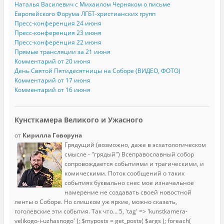
Наталья Василевич с Михаилом Черняком о письме
Европейского Форума ЛГБТ-христианских групп
Пресс-конференция 24 июня
Пресс-конференция 23 июня
Пресс-конференция 22 июня
Прямые трансляции за 21 июня
Комментарий от 20 июня
День Святой Пятидесятницы на Соборе (ВИДЕО, ФОТО)
Комментарий от 17 июня
Комментарий от 16 июня
Кунсткамера Великого и Ужасного
от
Кирилла Говоруна
Грядущий (возможно, даже в эсхатологическом
смысле - "грядый") Всеправославный собор
сопровождается событиями и трагическими, и
комическими. Поток сообщений о таких
событиях буквально снес мое изначальное
намерение не создавать своей новостной
ленты о Соборе. Но слишком уж яркие, можно сказать,
гоголевские эти события. Так что...
5, 'tag' => 'kunstkamera-
velikogo-i-uzhasnogo' ); $myposts = get_posts( $args ); foreach(