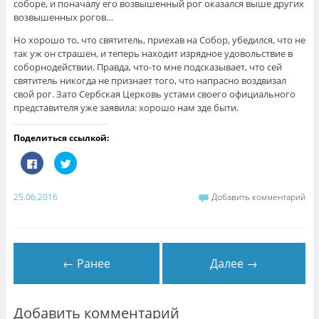
соборе, и поначалу его возвышенный рог оказался выше других
возвышенных рогов…
Но хорошо то, что святитель, приехав на Собор, убедился, что не
так уж он страшен, и теперь находит изрядное удовольствие в
соборнодействии. Правда, что-то мне подсказывает, что сей
святитель никогда не признает того, что напрасно воздвизал
свой рог. Зато Сербская Церковь устами своего официального
представителя уже заявила: хорошо нам зде быти.
Поделиться ссылкой:
Н
Н
а
а
ж
ж
м
м
и
и
25.06.2016
Добавить комментарий
т
т
е
е
з
,
д
ч
е
т
с
о
ь
б
← Ранее
Далее →
,
ы
ч
п
т
о
о
д
б
е
ы
л
Добавить комментарий
п
и