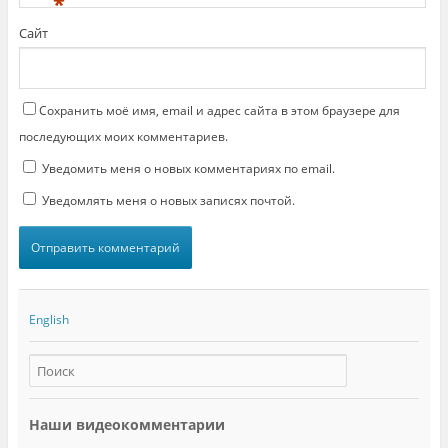
*
е
т
с
Сайт
я
в
н
о
в
о
м
Сохранить моё имя, email и адрес сайта в этом браузере для
о
к
последующих моих комментариев.
н
е
Уведомить меня о новых комментариях по email.
)
Уведомлять меня о новых записях почтой.
English
Наши видеокомментарии