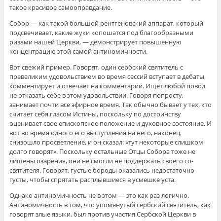
такое красивое самооправдание.
Собор — как такой большой рентгеновский аппарат, который
подсвечивает, какие жуки копошатся под благообразными
ризами нашей Церкви, — демонстрирует повышенную
концентрацию этой самой антиномичности.
Вот свежий пример. Говорят, один сербский святитель с
превеликим удовольствием во время сессий вступает в дебаты,
комментирует и отвечает на комментарии. Ищет любой повод
не отказать себе в этом удовольствии. Говоря попросту,
занимает почти все эфирное время. Так обычно бывает у тех, кто
считает себя гласом Истины, поскольку по достоинству
оценивает свое епископское положение и духовное состояние. И
вот во время одного его выступления на него, наконец,
снизошло просветление, и он сказал: «тут некоторые слишком
долго говорят». Поскольку остальные Отцы Собора тоже не
лишены озарения, они не смогли не поддержать своего со-
святителя. Говорят, густые бороды оказались недостаточно
густы, чтобы спрятать расплывшиеся в усмешке уста.
Однако антиномичность не в этом — это как раз логично.
Антиномичность в том, что упомянутый сербский святитель, как
говорят злые языки, был против участия Сербской Церкви в