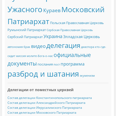
Ужасного
Московский
Кураев
Патриархат
Польская Православная Церковь
Румынский Патриархат
Сербская Православная Церковь
Украина
Элладская Церковь
Сербский Патриархат
делегация
видео
автономия
брак
диаспора
кто-где-
официальные
сидит
миссия
молите-Бога-о-нас
документы
программа
послания
пост
разброд и шатания
экуменизм
Делегации от поместных церквей
Состав делегации Константинопольского патриархата
Состав делегации Александрийского Патриархата
Состав делегации Иерусалимского Патриархата
Состав делегации Московского Патриархата