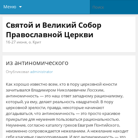
Меню
Святой и Великий Собор
Православной Церкви
16-27 июня, о. Крит
из антиномического
Опубликовал
administrator
Как хорошо известно всем, кто в пору церковной юности
зачитывался Владимиром Николаевичем Лосским,
антиномичность — это наш ответ западному рационализму,
который, уа ему, делает реальность квадратной. В пору
церковной зрелости, правда, некоторые начинают
догадываться, что антиномичность — это просто красивое
прикрытие для неумения пользоваться рациональностью.
Неумение, согласно каталогу грехов Евагрия Понтийского,
неи
зменно сопровождается нежеланием. А нежелание находит
себе красивые самооправдания. И вот антиномичность — это