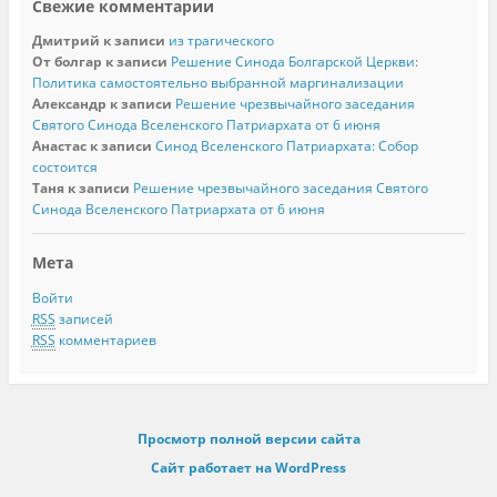
Свежие комментарии
Дмитрий
к записи
из трагического
От болгар
к записи
Решение Синода Болгарской Церкви:
Политика самостоятельно выбранной маргинализации
Александр
к записи
Решение чрезвычайного заседания
Святого Синода Вселенского Патриархата от 6 июня
Анастас
к записи
Синод Вселенского Патриархата: Собор
состоится
Таня
к записи
Решение чрезвычайного заседания Святого
Синода Вселенского Патриархата от 6 июня
Мета
Войти
RSS
записей
RSS
комментариев
Просмотр полной версии сайта
Сайт работает на WordPress