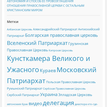
АВТОНОМИЯ И СПОСОБ ЕЁ ПРОВОЗГЛАШЕНИЯ
ОТНОШЕНИЯ ПРАВОСЛАВНОЙ ЦЕРКВИ С ОСТАЛЬНЫМ
ХРИСТИАНСКИМ МИРОМ
Метки
Александрийский Патриархат
Антиохийский
Албанская Церковь
Болгарская православная церковь
Патриархат
Вселенский Патриархат
Грузинская
Православная Церковь
Кипрская Церковь
Кунсткамера Великого и
Ужасного
Московский
Кураев
Патриархат
Польская Православная Церковь
Румынский Патриархат
Сербская Православная Церковь
Украина
Элладская Церковь
Сербский Патриархат
делегация
видео
автономия
брак
диаспора
кто-где-