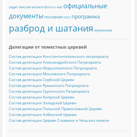
официальные
сидит
миссия
молите-Бога-о-нас
документы
программа
послания
пост
разброд и шатания
экуменизм
Делегации от поместных церквей
Состав делегации Константинопольского патриархата
Состав делегации Александрийского Патриархата
Состав делегации Иерусалимского Патриархата
Состав делегации Московского Патриархата
Состав делегации Сербской Церкви
Состав делегации Румынского Патриархата
Состав делегации Грузинского Патриархата
Состав делегации Кипрской Церкви
Состав делегации Элладской Церкви
Состав делегации Польской Православной Церкви
Состав делегации Албанской Церкви
Состав делегации Церкви Словакии и Чешских земель