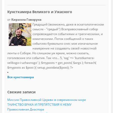
Кунсткамера Великого и Ужасного
от
Кирилла Говоруна
Грядущий (возможно, даже в эсхатологическом
смысле - "грядый") Всеправославный собор
сопровождается событиями и трагическими, и
комическими. Поток сообщений о таких
событиях буквально снес мое изначальное
намерение не создавать своей новостной
ленты о Соборе. Но слишком уж яркие, можно сказать,
гоголевские эти события. Так что...
5, 'tag' => 'kunstkamera-
velikogo-i-uzhasnogo' ); $myposts = get_posts( $args ); foreach(
$myposts as $post ){ setup_postdata($post); ?>
Вся кунсткамера
Свежие записи
Миссия Православной Церкви в современном мире
ТАИНСТВО БРАКА И ПРЕПЯТСТВИЯ К НЕМУ
Православная Диаспора