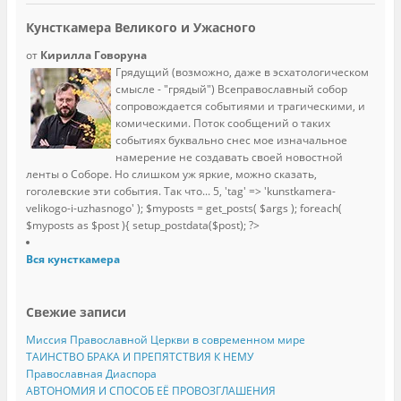
Кунсткамера Великого и Ужасного
от
Кирилла Говоруна
Грядущий (возможно, даже в эсхатологическом
смысле - "грядый") Всеправославный собор
сопровождается событиями и трагическими, и
комическими. Поток сообщений о таких
событиях буквально снес мое изначальное
намерение не создавать своей новостной
ленты о Соборе. Но слишком уж яркие, можно сказать,
гоголевские эти события. Так что...
5, 'tag' => 'kunstkamera-
velikogo-i-uzhasnogo' ); $myposts = get_posts( $args ); foreach(
$myposts as $post ){ setup_postdata($post); ?>
Вся кунсткамера
Свежие записи
Миссия Православной Церкви в современном мире
ТАИНСТВО БРАКА И ПРЕПЯТСТВИЯ К НЕМУ
Православная Диаспора
АВТОНОМИЯ И СПОСОБ ЕЁ ПРОВОЗГЛАШЕНИЯ