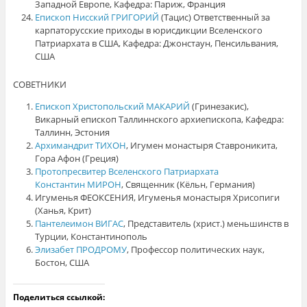
Западной Европе, Кафедра: Париж, Франция
Епископ Нисский ГРИГОРИЙ
(Тацис) Ответственный за
карпаторусские приходы в юрисдикции Вселенского
Патриархата в США, Кафедра: Джонстаун, Пенсильвания,
США
СОВЕТНИКИ
Епископ Христопольский МАКАРИЙ
(Гринезакис),
Викарный епископ Таллиннского архиепископа, Кафедра:
Таллинн, Эстония
Архимандрит ТИХОН
, Игумен монастыря Ставроникита,
Гора Афон (Греция)
Протопресвитер Вселенского Патриархата
Константин МИРОН
, Священник (Кёльн, Германия)
Игуменья ФЕОКСЕНИЯ, Игуменья монастыря Хрисопиги
(Ханья, Крит)
Пантелеимон ВИГАС
, Представитель (христ.) меньшинств в
Турции, Константинополь
Элизабет ПРОДРОМУ
, Профессор политических наук,
Бостон, США
Поделиться ссылкой: