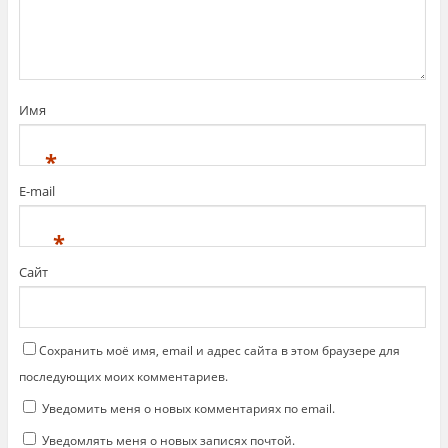
м
р
н
ы
а
в
F
а
a
е
c
т
e
с
b
я
o
в
o
н
Имя
k
о
.
в
(
о
*
О
м
т
о
к
к
E-mail
р
н
ы
е
в
)
а
*
е
т
с
Сайт
я
в
н
о
в
о
м
Сохранить моё имя, email и адрес сайта в этом браузере для
о
к
последующих моих комментариев.
н
е
Уведомить меня о новых комментариях по email.
)
Уведомлять меня о новых записях почтой.