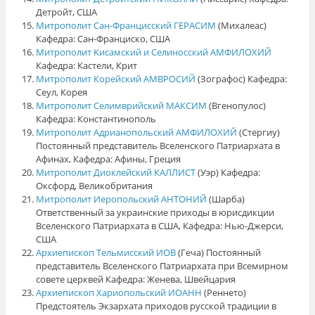
Детройт, США
Митрополит Сан-Францисский ГЕРАСИМ
(Михалеас)
Кафедра: Сан-Франциско, США
Митрополит Кисамский и Селиносский АМФИЛОХИЙ
Кафедра: Кастели, Крит
Митрополит Корейский АМВРОСИЙ
(Зографос) Кафедра:
Сеул, Корея
Митрополит Селимврийский МАКСИМ
(Вгенопулос)
Кафедра: Константинополь
Митрополит Адрианопольский АМФИЛОХИЙ
(Стергиу)
Постоянный представитель Вселенского Патриархата в
Афинах, Кафедра: Афины, Греция
Митрополит Диоклейский КАЛЛИСТ
(Уэр) Кафедра:
Оксфорд, Великобритания
Митрополит Иеропольский АНТОНИЙ
(Шарба)
Ответственный за украинские приходы в юрисдикции
Вселенского Патриархата в США, Кафедра: Нью-Джерси,
США
Архиепископ Тельмисский ИОВ
(Геча) Постоянный
представитель Вселенского Патриархата при Всемирном
совете церквей Кафедра: Женева, Швейцария
Архиепископ Хариопольский ИОАНН
(Реннето)
Предстоятель Экзархата приходов русской традиции в