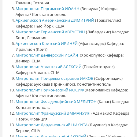
Таллинн, Эстония
Митрополит Пергамский ИОАНН
(Зизиулас) Кафедра:
Афины / Константинополь
Архиепископ Американский ДИМИТРИЙ
(Тракателлис)
Кафедра: Нью Йорк, США
Митрополит Германский АВГУСТИН
(Лабардакис) Кафедра:
Бонн, Германия
Архиепископ Критский ИРИНЕЙ
(Афанасьядис) Кафедра:
Ираклион (Крит)
Митрополит Денверский ИСАЙЯ
(Хронопулос) Кафедра:
Денвер, США
Митрополит Атлантский АЛЕКСИЙ
(Панайотопулос)
Кафедра: Атланта, США
Митрополит Прицевых островов ИАКОВ
(Софрониадис)
Кафедра: Буюкада (Принкипос), Константинополь
Митрополит Приконесский ИОСИФ
(Хариолакис) Кафедра:
Афины / Константинополь
Митрополит Филадельфийский МЕЛИТОН
(Карас) Кафедра:
Константинополь
Митрополит Французский ЭММАНУИЛ
(Адамакис) Кафедра:
Париж, Франция
Митрополит Дарданельский НИКИТА
(Лиулиас) n Кафедра:
Беркли, США
Митрополит Детройтский НИКОЛАЙ
(Писсарис) Кафедра: