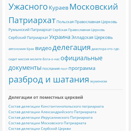
Ужасного
Московский
Кураев
Патриархат
Польская Православная Церковь
Румынский Патриархат
Сербская Православная Церковь
Украина
Элладская Церковь
Сербский Патриархат
делегация
видео
автономия
брак
диаспора
кто-где-
официальные
сидит
миссия
молите-Бога-о-нас
документы
программа
послания
пост
разброд и шатания
экуменизм
Делегации от поместных церквей
Состав делегации Константинопольского патриархата
Состав делегации Александрийского Патриархата
Состав делегации Иерусалимского Патриархата
Состав делегации Московского Патриархата
Состав делегации Сербской Церкви