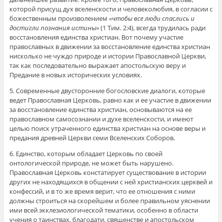
которой присущ дух вселенскости и человеколюбия, в согласии с
божественным произволением
«чтобы все люди спаслись и
достигли познания истины»
(1 Тим. 2:4), всегда трудилась ради
восстановления единства христиан. Вот почему участие
православных в движении за восстановление единства христиан
нисколько не чуждо природе и истории Православной Церкви,
так как последовательно выражает апостольскую веру и
Предание в новых исторических условиях.
5. Современные двусторонние богословские диалоги, которые
ведет Православная Церковь, равно как и ее участие в движении
за восстановление единства христиан, основываются на ее
православном самосознании и духе вселенскости, и имеют
целью поиск утраченного единства христиан на основе веры и
предания древней Церкви семи Вселенских Соборов.
6. Единство, которым обладает Церковь по своей
онтологической природе, не может быть нарушено.
Православная Церковь констатирует существование в истории
других не находящихся в общении с ней христианских церквей и
конфессий, и в то же время верит, что ее отношения с ними
должны строиться на скорейшем и более правильном уяснении
ими всей экклезиологической тематики, особенно в области
учения о таинствах, благодати, священстве и апостольском