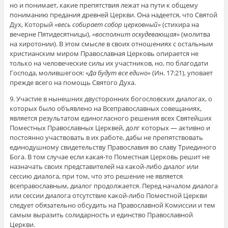
но и понимает, какие препятствия лежат на пути к общему
пониманию предания древней Церкви. Она надеется, что Святой
Дух, Который
«весь собирает собор церковный»
(стихира на
вечерне Пятидесятницы),
«восполнит оскудевающая»
(молитва
на хиротонии). В этом смысле в своих отношениях с остальным
христианским миром Православная Церковь опирается не
только на человеческие силы их участников, но, по благодати
Господа, молившегося:
«Да будут все едино»
(Ин. 17:21), уповает
прежде всего на помощь Святого Духа.
9. Участие в нынешних двусторонних богословских диалогах, о
которых было объявлено на Всеправославных совещаниях,
является результатом единогласного решения всех Святейших
Поместных Православных Церквей, долг которых — активно и
постоянно участвовать в их работе, дабы не препятствовать
единодушному свидетельству Православия во славу Триединого
Бога. В том случае если какая-то Поместная Церковь решит не
назначать своих представителей на какой-либо диалог или
сессию диалога, при том, что это решение не является
всеправославным, диалог продолжается. Перед началом диалога
или сессии диалога отсутствие какой-либо Поместной Церкви
следует обязательно обсудить на Православной Комиссии и тем
самым выразить солидарность и единство Православной
Церкви.