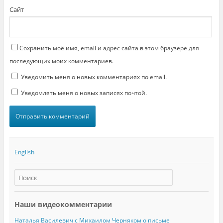
с
Сайт
я
в
н
о
в
о
м
Сохранить моё имя, email и адрес сайта в этом браузере для
о
к
последующих моих комментариев.
н
е
Уведомить меня о новых комментариях по email.
)
Уведомлять меня о новых записях почтой.
English
Наши видеокомментарии
Наталья Василевич с Михаилом Черняком о письме