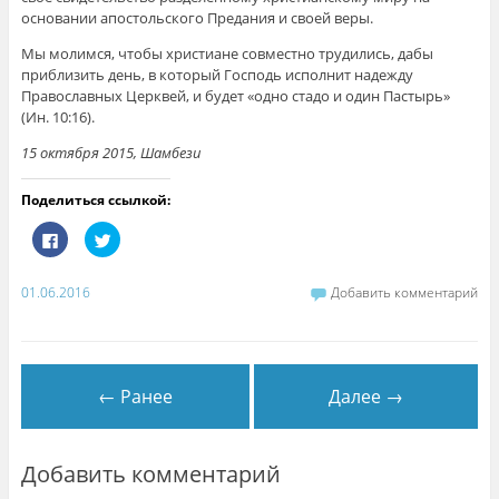
основании апостольского Предания и своей веры.
Мы молимся, чтобы христиане совместно трудились, дабы
приблизить день, в который Господь исполнит надежду
Православных Церквей, и будет «одно стадо и один Пастырь»
(Ин. 10:16).
15 октября 2015, Шамбези
Поделиться ссылкой:
Н
Н
а
а
ж
ж
м
м
и
и
01.06.2016
Добавить комментарий
т
т
е
е
з
,
д
ч
е
т
с
о
ь
б
← Ранее
Далее →
,
ы
ч
п
т
о
о
д
б
е
ы
л
Добавить комментарий
п
и
о
т