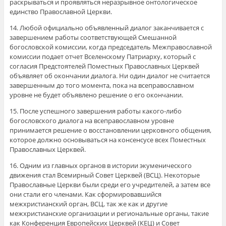
раскрываться и проявляться неразрывное онтологическое
единство Православной Церкви.
14. Любой официально объявленный диалог заканчивается с
завершением работы соответствующей Смешанной
богословской комиссии, когда председатель Межправославной
комиссии подает отчет Вселенскому Патриарху, который с
согласия Предстоятелей Поместных Православных Церквей
объявляет об окончании диалога. Ни один диалог не считается
завершенным до того момента, пока на всеправославном
уровне не будет объявлено решение о его окончании.
15. После успешного завершения работы какого-либо
богословского диалога на всеправославном уровне
принимается решение о восстановлении церковного общения,
которое должно основываться на консенсусе всех Поместных
Православных Церквей.
16. Одним из главных органов в истории экуменического
движения стал Всемирный Совет Церквей (ВСЦ). Некоторые
Православные Церкви были среди его учредителей, а затем все
они стали его членами. Как сформировавшийся
межхристианский орган, ВСЦ, так же как и другие
межхристианские организации и региональные органы, такие
как Конференция Европейских Церквей (КЕЦ) и Совет