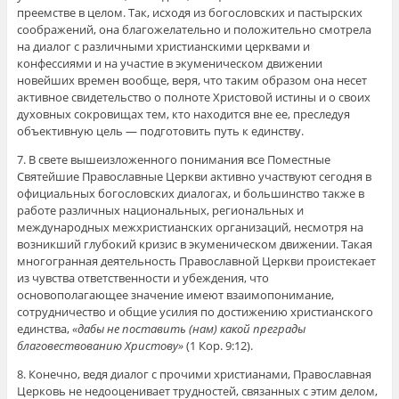
преемстве в целом. Так, исходя из богословских и пастырских
соображений, она благожелательно и положительно смотрела
на диалог с различными христианскими церквами и
конфессиями и на участие в экуменическом движении
новейших времен вообще, веря, что таким образом она несет
активное свидетельство о полноте Христовой истины и о своих
духовных сокровищах тем, кто находится вне ее, преследуя
объективную цель — подготовить путь к единству.
7. В свете вышеизложенного понимания все Поместные
Святейшие Православные Церкви активно участвуют сегодня в
официальных богословских диалогах, и большинство также в
работе различных национальных, региональных и
международных межхристианских организаций, несмотря на
возникший глубокий кризис в экуменическом движении. Такая
многогранная деятельность Православной Церкви проистекает
из чувства ответственности и убеждения, что
основополагающее значение имеют взаимопонимание,
сотрудничество и общие усилия по достижению христианского
единства,
«дабы не поставить (нам) какой преграды
благовествованию Христову»
(1 Кор. 9:12).
8. Конечно, ведя диалог с прочими христианами, Православная
Церковь не недооценивает трудностей, связанных с этим делом,