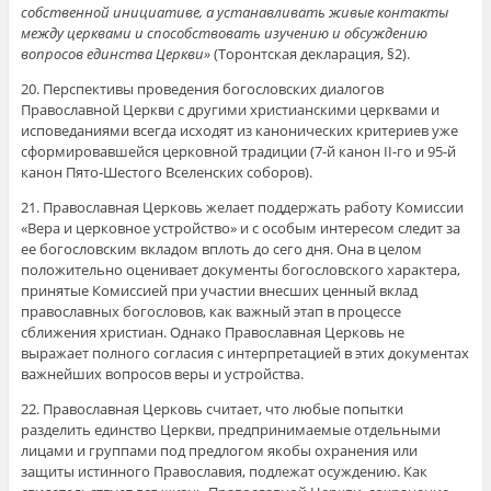
собственной инициативе, а устанавливать живые контакты
между церквами и способствовать изучению и обсуждению
вопросов единства Церкви»
(Торонтская декларация, §2).
20. Перспективы проведения богословских диалогов
Православной Церкви с другими христианскими церквами и
исповеданиями всегда исходят из канонических критериев уже
сформировавшейся церковной традиции (7-й канон II-го и 95-й
канон Пято-Шестого Вселенских соборов).
21. Православная Церковь желает поддержать работу Комиссии
«Вера и церковное устройство» и с особым интересом следит за
ее богословским вкладом вплоть до сего дня. Она в целом
положительно оценивает документы богословского характера,
принятые Комиссией при участии внесших ценный вклад
православных богословов, как важный этап в процессе
сближения христиан. Однако Православная Церковь не
выражает полного согласия с интерпретацией в этих документах
важнейших вопросов веры и устройства.
22. Православная Церковь считает, что любые попытки
разделить единство Церкви, предпринимаемые отдельными
лицами и группами под предлогом якобы охранения или
защиты истинного Православия, подлежат осуждению. Как