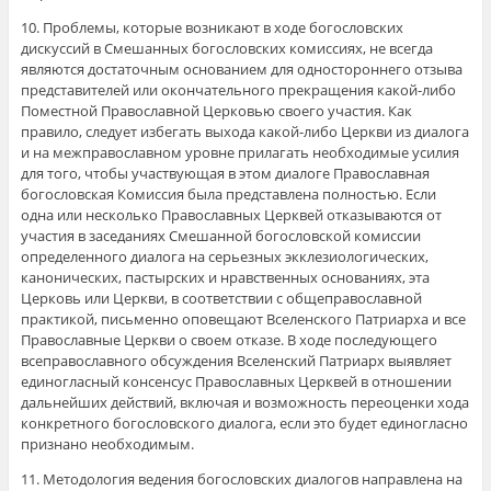
10. Проблемы, которые возникают в ходе богословских
дискуссий в Смешанных богословских комиссиях, не всегда
являются достаточным основанием для одностороннего отзыва
представителей или окончательного прекращения какой-либо
Поместной Православной Церковью своего участия. Как
правило, следует избегать выхода какой-либо Церкви из диалога
и на межправославном уровне прилагать необходимые усилия
для того, чтобы участвующая в этом диалоге Православная
богословская Комиссия была представлена полностью. Если
одна или несколько Православных Церквей отказываются от
участия в заседаниях Смешанной богословской комиссии
определенного диалога на серьезных экклезиологических,
канонических, пастырских и нравственных основаниях, эта
Церковь или Церкви, в соответствии с общеправославной
практикой, письменно оповещают Вселенского Патриарха и все
Православные Церкви о своем отказе. В ходе последующего
всеправославного обсуждения Вселенский Патриарх выявляет
единогласный консенсус Православных Церквей в отношении
дальнейших действий, включая и возможность переоценки хода
конкретного богословского диалога, если это будет единогласно
признано необходимым.
11. Методология ведения богословских диалогов направлена на