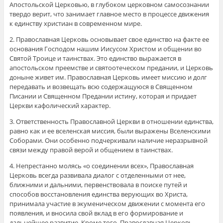
Апостольской Церковью, в глубоком церковном самосознании
твердо верит, что занимает главное место в процессе движения
к единству христиан в современном мире.
2. Православная Церковь основывает свое единство на факте ее
основания Господом нашим Иисусом Христом и общении во
Святой Троице и таинствах. Это единство выражается в
апостольском преемстве и святоотеческом предании, и Церковь
доныне живет им. Православная Церковь имеет миссию и долг
передавать и возвещать всю содержащуюся в Священном
Писании и Священном Предании истину, которая и придает
Церкви кафолический характер.
3. Ответственность Православной Церкви в отношении единства,
равно как и ее вселенская миссия, были выражены Вселенскими
Соборами. Они особенно подчеркивали наличие неразрывной
связи между правой верой и общением в таинствах.
4. Непрестанно молясь «о соединении всех», Православная
Церковь всегда развивала диалог с отделенными от нее,
ближними и дальними, первенствовала в поиске путей и
способов восстановления единства верующих во Христа,
принимала участие в экуменическом движении с момента его
появления, и вносила свой вклад в его формирование и
дальнейшее развитие. Кроме того, Православная Церковь,