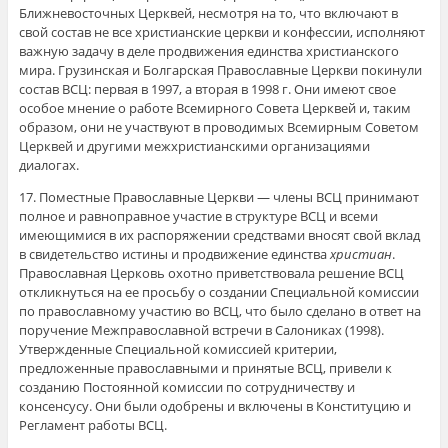
Ближневосточных Церквей, несмотря на то, что включают в
свой состав не все христианские церкви и конфессии, исполняют
важную задачу в деле продвижения единства христианского
мира. Грузинская и Болгарская Православные Церкви покинули
состав ВСЦ: первая в 1997, а вторая в 1998 г. Они имеют свое
особое мнение о работе Всемирного Совета Церквей и, таким
образом, они не участвуют в проводимых Всемирным Советом
Церквей и другими межхристианскими организациями
диалогах.
17. Поместные Православные Церкви — члены ВСЦ принимают
полное и равноправное участие в структуре ВСЦ и всеми
имеющимися в их распоряжении средствами вносят свой вклад
в свидетельство истины и продвижение единства
христиан
.
Православная Церковь охотно приветствовала решение ВСЦ
откликнуться на ее просьбу о создании Специальной комиссии
по православному участию во ВСЦ, что было сделано в ответ на
поручение Межправославной встречи в Салониках (1998).
Утвержденные Специальной комиссией критерии,
предложенные православными и принятые ВСЦ, привели к
созданию Постоянной комиссии по сотрудничеству и
консенсусу. Они были одобрены и включены в Конституцию и
Регламент работы ВСЦ.