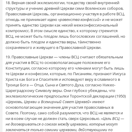
18. Верная своей экклезиологии, тождеству своей внутренней
структуры и учению древней Церкви семи Вселенских соборов,
Православная Церковь, организационно участвуя в работе ВСЦ,
отнюдь не принимает идею
«равенства конфессий»
и не может
принять единство Церкви как некий межконфессиональный
компромисс. В этом смысле единство, к которому стремится
ВСЦ, не может быть плодом лишь богословских соглашений, но
должно быть плодом и единства веры, тáинственно
сохраняемого и живущего в Православной Церкви.
19. Православные Церкви — члены ВСЦ считают обязательным
для участия в ВСЦ то основополагающее положение его
Конституции, согласно которому его членами могут быть лишь
те Церкви и конфессии, которые, по Писаниям, признают Иисуса
Христа как Бога и Спасителя и исповедуют веру в славимого в
Троице Бога — Отца, Сына и Святого Духа, согласно Никео-
Цареградскому Символу веры. Они глубоко убеждены, что
экклезиологические предпосылки Торонтской декларации (1950)
«Церковь, Церкви и Всемирный Совет Церквей»
имеют
основополагающее значение для участия православных в
Совете. Поэтому, само собой разумеется, что ВСЦ не является и
ни в коем случае не должен стать сверх-Церковью.
«Цель ВСЦ —
не договариваться о союзах между церквами, которые могут
заключаться только самими церквами, действующими по