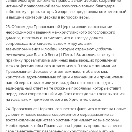
свидетельствует вся жизнь Православной Церкви, сохранение
истинной православной веры возможно только благодаря
соборному строю, который издревле представлял компетентный
и высший критерий Церкви в вопросах веры.
23. Общим для Православной Церкви является осознание
необходимости ведения межхристианского богословского
диалога, и потому она считает, что он всегда должен
сопровождаться свидетельством миру делами
взаимопонимания и любви, которые отражают
«радость
неизреченную»
Благой Вести (1 Петр. 1:8), исключая всякую
практику прозелитизма или иных вызывающих проявлений
межконфессионального антагонизма. В том же понимании
Православная Церковь считает важным, чтобы все мы,
христиане, вдохновляемые общими важнейшими принципами
нашей веры, приложили усилия, дабы с готовностью дать
единодушный ответ на те сложные проблемы, которые ставит
перед нами современный мир. Этот ответ должен основываться
на идеальном примере нового во Христе человека.
24. Православная Церковь сознает тот факт, что в ответ на новые
условия и новые вызовы современного мира движение за
восстановление единства христиан принимает новые формы.
Необходимо, чтобы Православная Церковь продолжала нести
свое свидетельство разделенному христианскому миру на