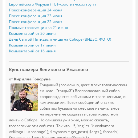
Европейского Форума ЛГБТ-христианских групп
Пресс-конференция 24 июня
Пресс-конференция 23 июня
Пресс-конференция 22 июня
Прямые трансляции за 21 июня
Комментарий от 20 июня
День Святой Пятидесятницы на Соборе (ВИДЕО, ФОТО)
Комментарий от 17 июня
Комментарий от 16 июня
Кунсткамера Великого и Ужасного
от
Кирилла Говоруна
Грядущий (возможно, даже в эсхатологическом
смысле - "грядый") Всеправославный собор
сопровождается событиями и трагическими, и
комическими. Поток сообщений о таких
событиях буквально снес мое изначальное
намерение не создавать своей новостной
ленты о Соборе. Но слишком уж яркие, можно сказать,
гоголевские эти события. Так что...
5, 'tag' => 'kunstkamera-
velikogo-i-uzhasnogo' ); $myposts = get_posts( $args ); foreach(
$myposts as $post ){ setup_postdata($post); ?>