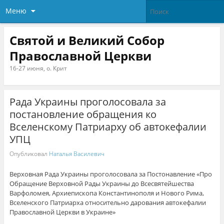
Меню
Святой и Великий Собор
Православной Церкви
16-27 июня, о. Крит
Рада Украины проголосовала за
постановление обращения ко
Вселенскому Патриарху об автокефалии
УПЦ
Опубликовал
Наталья Василевич
Верховная Рада Украины проголосовала за Постонавление «Про
Обращение Верховной Рады Украины до Всесвятейшества
Варфоломея, Архиепископа Константинополя и Нового Рима,
Вселенского Патриарха относительно дарования автокефалии
Православной Церкви в Украине»