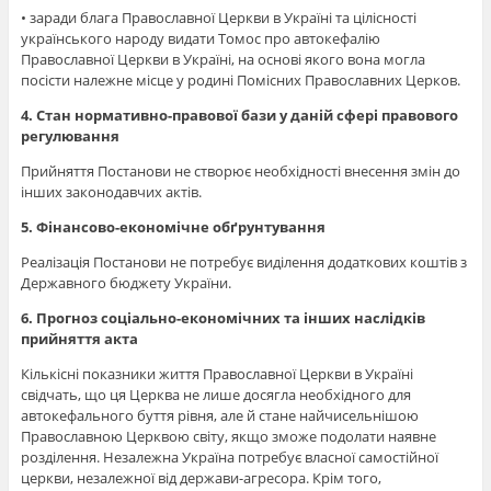
• заради блага Православної Церкви в Україні та цілісності
українського народу видати Томос про автокефалію
Православної Церкви в Україні, на основі якого вона могла
посісти належне місце у родині Помісних Православних Церков.
4. Стан нормативно-правової бази у даній сфері правового
регулювання
Прийняття Постанови не створює необхідності внесення змін до
інших законодавчих актів.
5. Фінансово-економічне обґрунтування
Реалізація Постанови не потребує виділення додаткових коштів з
Державного бюджету України.
6. Прогноз соціально-економічних та інших наслідків
прийняття акта
Кількісні показники життя Православної Церкви в Україні
свідчать, що ця Церква не лише досягла необхідного для
автокефального буття рівня, але й стане найчисельнішою
Православною Церквою світу, якщо зможе подолати наявне
розділення. Незалежна Україна потребує власної самостійної
церкви, незалежної від держави-агресора. Крім того,