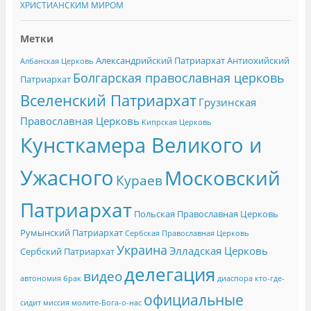
ХРИСТИАНСКИМ МИРОМ
Метки
Александрийский Патриархат
Антиохийский
Албанская Церковь
Болгарская православная церковь
Патриархат
Вселенский Патриархат
Грузинская
Православная Церковь
Кипрская Церковь
Кунсткамера Великого и
Ужасного
Московский
Кураев
Патриархат
Польская Православная Церковь
Румынский Патриархат
Сербская Православная Церковь
Украина
Элладская Церковь
Сербский Патриархат
делегация
видео
автономия
брак
диаспора
кто-где-
официальные
сидит
миссия
молите-Бога-о-нас