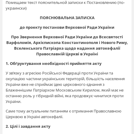
Помещаем текст пояснительной записки к Постановлению (по-
украински)
ПОЯСНЮВАЛЬНА ЗАПИСКА
до проекту постанови Верховної Ради України
Про Звернення Верховної Ради України до Всесвятості
Варфоломія, Архієпископа Константинополя і Нового Риму,
Вселенського Патріарха щодо надання автокефалії
Православній Церкві в Україні
1.
Обґрунтування необхідності прийняття акту
У зв’язку з агресією Російської Федерації проти України та
окупацією частини українських територій, більшість населення
України вже не сприймає ідею церковного єднання з
Блаженнішим Патріархом Московським Кирилом, який має не
останню роль у гібридній війні, яка продовжує чинитися проти
України.
Саме тому актуальним питанням є отримання Православною
Церквою в Україні автокефалії.
2. Цілі і завдання акту