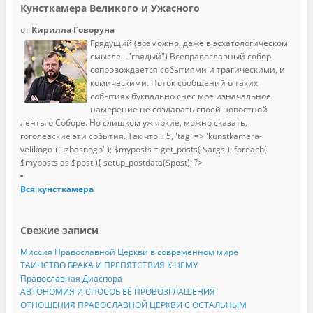
Кунсткамера Великого и Ужасного
от
Кирилла Говоруна
Грядущий (возможно, даже в эсхатологическом
смысле - "грядый") Всеправославный собор
сопровождается событиями и трагическими, и
комическими. Поток сообщений о таких
событиях буквально снес мое изначальное
намерение не создавать своей новостной
ленты о Соборе. Но слишком уж яркие, можно сказать,
гоголевские эти события. Так что...
5, 'tag' => 'kunstkamera-
velikogo-i-uzhasnogo' ); $myposts = get_posts( $args ); foreach(
$myposts as $post ){ setup_postdata($post); ?>
Вся кунсткамера
Свежие записи
Миссия Православной Церкви в современном мире
ТАИНСТВО БРАКА И ПРЕПЯТСТВИЯ К НЕМУ
Православная Диаспора
АВТОНОМИЯ И СПОСОБ ЕЁ ПРОВОЗГЛАШЕНИЯ
ОТНОШЕНИЯ ПРАВОСЛАВНОЙ ЦЕРКВИ С ОСТАЛЬНЫМ