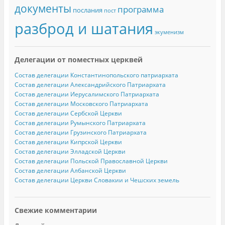
документы
программа
послания
пост
разброд и шатания
экуменизм
Делегации от поместных церквей
Состав делегации Константинопольского патриархата
Состав делегации Александрийского Патриархата
Состав делегации Иерусалимского Патриархата
Состав делегации Московского Патриархата
Состав делегации Сербской Церкви
Состав делегации Румынского Патриархата
Состав делегации Грузинского Патриархата
Состав делегации Кипрской Церкви
Состав делегации Элладской Церкви
Состав делегации Польской Православной Церкви
Состав делегации Албанской Церкви
Состав делегации Церкви Словакии и Чешских земель
Свежие комментарии