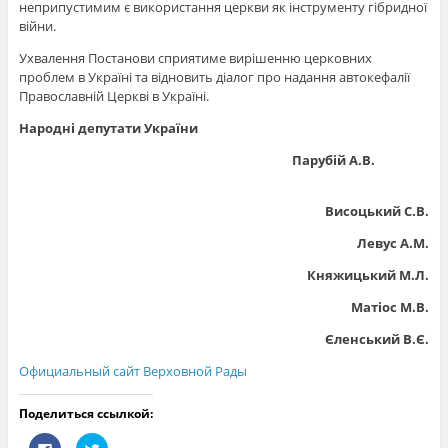
неприпустимим є використання церкви як інструменту гібридної
війни.
Ухвалення Постанови сприятиме вирішенню церковних
проблем в Україні та відновить діалог про надання автокефалії
Православній Церкві в Україні.
Народні депутати України
Парубій А.В.
Висоцький С.В.
Левус А.М.
Княжицький М.Л.
Матіос М.В.
Єленський В.Є.
Официальный сайт Верховной Рады
Поделиться ссылкой:
Н
Н