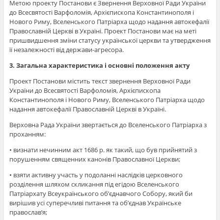
Метою проекту Постанови є Звернення Верховної Ради України
до Всесвятості Варфоломія, Архієпископа Константинополя і
Нового Риму, Вселенського Патріарха щодо надання автокефалії
Православній Церкві в Україні. Проект Постанови має на меті
пришвидшення зміни статусу української церкви та утвердження
її незалежності від держави-агресора.
3. Загальна характеристика і основні положення акту
Проект Постанови містить текст звернення Верховної Ради
України до Всесвятості Варфоломія, Архієпископа
Константинополя і Нового Риму, Вселенського Патріарха щодо
надання автокефалії Православній Церкві в Україні.
Верховна Рада України звертається до Вселенського Патріарха з
проханням:
• визнати нечинним акт 1686 р. як такий, що був прийнятий з
порушенням священних канонів Православної Церкви;
• взяти активну участь у подоланні наслідків церковного
розділення шляхом скликання під егідою Вселенського
Патріархату Всеукраїнського об’єднавчого Собору, який би
вирішив усі суперечливі питання та об’єднав Українське
православ’я;