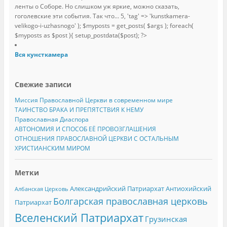
ленты о Соборе. Но слишком уж яркие, можно сказать,
гоголевские эти события. Так что...
5, 'tag' => 'kunstkamera-
velikogo-i-uzhasnogo' ); $myposts = get_posts( $args ); foreach(
$myposts as $post ){ setup_postdata($post); ?>
Вся кунсткамера
Свежие записи
Миссия Православной Церкви в современном мире
ТАИНСТВО БРАКА И ПРЕПЯТСТВИЯ К НЕМУ
Православная Диаспора
АВТОНОМИЯ И СПОСОБ ЕЁ ПРОВОЗГЛАШЕНИЯ
ОТНОШЕНИЯ ПРАВОСЛАВНОЙ ЦЕРКВИ С ОСТАЛЬНЫМ
ХРИСТИАНСКИМ МИРОМ
Метки
Александрийский Патриархат
Антиохийский
Албанская Церковь
Болгарская православная церковь
Патриархат
Вселенский Патриархат
Грузинская