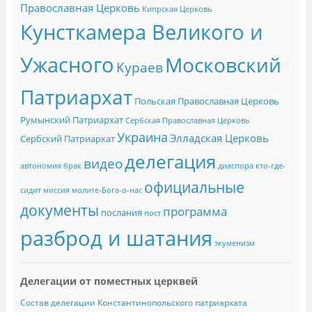
Православная Церковь
Кипрская Церковь
Кунсткамера Великого и
Ужасного
Московский
Кураев
Патриархат
Польская Православная Церковь
Румынский Патриархат
Сербская Православная Церковь
Украина
Элладская Церковь
Сербский Патриархат
делегация
видео
автономия
брак
диаспора
кто-где-
официальные
сидит
миссия
молите-Бога-о-нас
документы
программа
послания
пост
разброд и шатания
экуменизм
Делегации от поместных церквей
Состав делегации Константинопольского патриархата