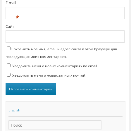
E-mail
р
н
ы
е
в
)
а
*
е
т
с
Сайт
я
в
н
о
в
о
м
Сохранить моё имя, email и адрес сайта в этом браузере для
о
к
последующих моих комментариев.
н
е
Уведомить меня о новых комментариях по email.
)
Уведомлять меня о новых записях почтой.
English