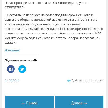
После проведения голосования Св. Синод единодушно
ОПРЕДЕЛИЛ:
I. Настоять на переносе на более поздний срок Великого и
Святого Собора Православной церкви 16-26 июня 2016 г. на о.
Крит, а также на продолжении подготовки к нему;
II. В противном случае Св. Синод БПЦ-ПЦ категорично заявляет о
решении не принимать участие в работе намеченного на 16-26
июня текущего года Великого и Святого Собора Православной
церкви.
Источник
Поделиться ссылкой:
Н
Н
а
а
ж
ж
м
м
и
и
03.06.2016
Добавить комментарий
т
т
е
е
з
,
д
ч
е
т
с
о
ь
б
← Ранее
Далее →
,
ы
ч
п