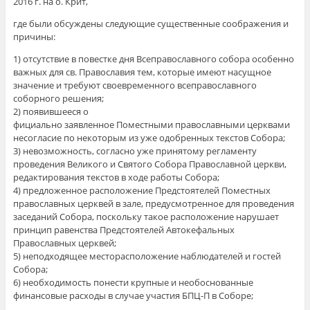
2016 г. на о. Крит,
где были обсуждены следующие существенные соображения и
причины:
1) отсутствие в повестке дня Всеправославного собора особенно
важных для св. Православия тем, которые имеют насущное
значение и требуют своевременного всеправославного
соборного решения;
2) появившееся о
фициально заявленное Поместными православными церквами
несогласие по некоторым из уже одобренных текстов Собора;
3) невозможность, согласно уже принятому регламенту
проведения Великого и Святого Собора Православной церкви,
редактирования текстов в ходе работы Собора;
4) предложенное расположение Предстоятелей Поместных
православных церквей в зале, предусмотренное для проведения
заседаний Собора, поскольку такое расположение нарушает
принцип равенства Предстоятелей Автокефальных
Православных церквей;
5) неподходящее месторасположение наблюдателей и гостей
Собора;
6) необходимость понести крупные и необоснованные
финансовые расходы в случае участия БПЦ-П в Соборе;