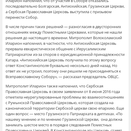
Иларион напомнил, что от участия в Соборе отказались
последовательно Болгарская, Антиохийская, Грузинская Церкви,
а Сербская Православная Церковь выступила с призывом
перенести Собор.
В числе причин таких решений ― разногласия в двусторонних
отношениях между Поместными Церквами, которые не нашли
решения до настоящего времени. Митрополит Волоколамский
Иларион напомнил, в частности, что Антиохийская Церковь
прервала евхаристическое общение с Иерусалимским
Патриархатом из-за споров о юрисдикционной принадлежности
Катара. «Антиохийская Церковь получила по этому вопросу
ответ Константинополя буквально несколько дней назад. Но
ответ их не устроил, поэтому они решили не присоединяться к
Всеправославному Собору», ― рассказал председатель ОВЦС.
Митрополит Иларион также напомнил, что Сербская
Православная Церковь в своем заявлении от 8 июня 2016 года
отметила неурегулированные проблемы во взаимоотношениях
с Румынской Православной Церковью, которая создала на
канонической территории Сербской церкви свою епархию. Еще
один вопрос ― место Грузинского Патриархата в диптихах. «По
нашему мнению и по мнению Грузинской Церкви, она должна
занимать шестое место в порядке следования Поместных
Православных Церквей. В Константинополе эту Церковь ставят