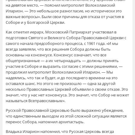
на девятое место, ― пояснил митрополит Волоколамский
Иларион. ― Это небольшое разногласие, но исторически это
важные вопросы». Были свои причины для отказа от участия в
Соборе и у Болгарской Церкви.
Как отметил иерарх, Московский Патриархат участвовал в
подготовке Святого и Великого Собора Православной Церкви с
самого начала предсоборного процесса, с 1961 года. «И мы
всегда заявляли, что все решения Собора должны быть
основаны на консенсусе. Консенсус означает, что все
общепризнанные ― а их четырнадцать ― должны принять
участие в Соборе и выразить согласие с этими решениями, ―
продолжил митрополит Волоколамский Иларион. ― Мы
надеялись, что так и будет, и до последнего времени на это
оставался шанс. Но этого не произошло ― одна за другой
несколько Православных Церквей объявили о своем отказе. Это
значит, что у нас нет консенсуса. Это значит, что Собор не может
называться Всеправославным».
Русской Православной Церковью было выражено убеждение,
что единственным выходом из этой сложной ситуации является
перенос Собора, напомнил архипастырь.
Владыка Иларион напомнил, что Русская Церковь всегда