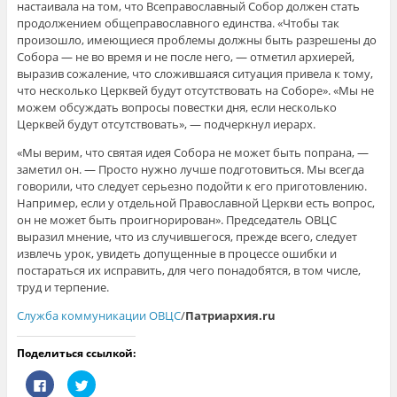
настаивала на том, что Всеправославный Собор должен стать
продолжением общеправославного единства. «Чтобы так
произошло, имеющиеся проблемы должны быть разрешены до
Собора ― не во время и не после него, ― отметил архиерей,
выразив сожаление, что сложившаяся ситуация привела к тому,
что несколько Церквей будут отсутствовать на Соборе». «Мы не
можем обсуждать вопросы повестки дня, если несколько
Церквей будут отсутствовать», ― подчеркнул иерарх.
«Мы верим, что святая идея Собора не может быть попрана, ―
заметил он. ― Просто нужно лучше подготовиться. Мы всегда
говорили, что следует серьезно подойти к его приготовлению.
Например, если у отдельной Православной Церкви есть вопрос,
он не может быть проигнорирован». Председатель ОВЦС
выразил мнение, что из случившегося, прежде всего, следует
извлечь урок, увидеть допущенные в процессе ошибки и
постараться их исправить, для чего понадобятся, в том числе,
труд и терпение.
Служба коммуникации ОВЦС
/
Патриархия.ru
Поделиться ссылкой:
Н
Н
а
а