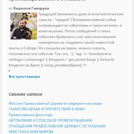
от
Кирилла Говоруна
Грядущий (возможно, даже в эсхатологическом
смысле - "грядый") Всеправославный собор
сопровождается событиями и трагическими, и
комическими. Поток сообщений о таких
событиях буквально снес мое изначальное
намерение не создавать своей новостной
ленты о Соборе. Но слишком уж яркие, можно сказать,
гоголевские эти события. Так что...
5, 'tag' => 'kunstkamera-
velikogo-i-uzhasnogo' ); $myposts = get_posts( $args ); foreach(
$myposts as $post ){ setup_postdata($post); ?>
Вся кунсткамера
Свежие записи
Миссия Православной Церкви в современном мире
ТАИНСТВО БРАКА И ПРЕПЯТСТВИЯ К НЕМУ
Православная Диаспора
АВТОНОМИЯ И СПОСОБ ЕЁ ПРОВОЗГЛАШЕНИЯ
ОТНОШЕНИЯ ПРАВОСЛАВНОЙ ЦЕРКВИ С ОСТАЛЬНЫМ
ХРИСТИАНСКИМ МИРОМ