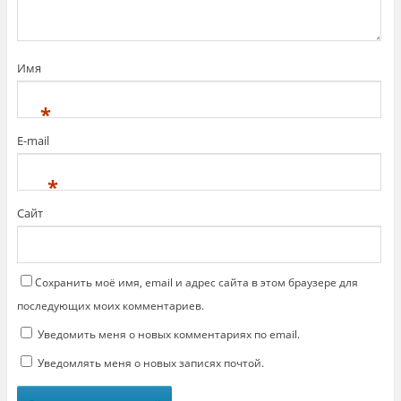
F
а
a
е
c
т
e
с
b
я
o
в
o
н
Имя
k
о
.
в
(
о
*
О
м
т
о
к
к
E-mail
р
н
ы
е
в
)
а
*
е
т
с
Сайт
я
в
н
о
в
о
м
Сохранить моё имя, email и адрес сайта в этом браузере для
о
к
последующих моих комментариев.
н
е
Уведомить меня о новых комментариях по email.
)
Уведомлять меня о новых записях почтой.