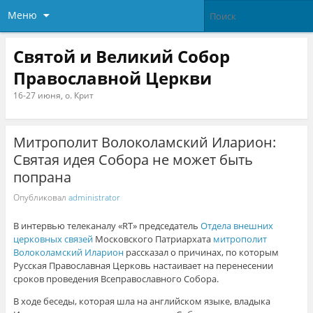
Меню
Святой и Великий Собор
Православной Церкви
16-27 июня, о. Крит
Митрополит Волоколамский Иларион:
Святая идея Собора не может быть
попрана
Опубликовал
administrator
В интервью телеканалу «RT» председатель
Отдела внешних
церковных связей
Московского Патриархата
митрополит
Волоколамский Иларион
рассказал о причинах, по которым
Русская Православная Церковь настаивает на перенесении
сроков проведения Всеправославного Собора.
В ходе беседы, которая шла на английском языке, владыка