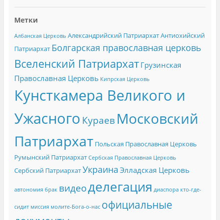
Метки
Александрийский Патриархат
Антиохийский
Албанская Церковь
Болгарская православная церковь
Патриархат
Вселенский Патриархат
Грузинская
Православная Церковь
Кипрская Церковь
Кунсткамера Великого и
Ужасного
Московский
Кураев
Патриархат
Польская Православная Церковь
Румынский Патриархат
Сербская Православная Церковь
Украина
Элладская Церковь
Сербский Патриархат
делегация
видео
автономия
брак
диаспора
кто-где-
официальные
сидит
миссия
молите-Бога-о-нас