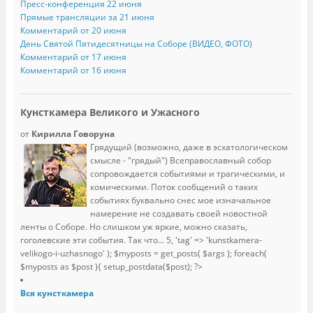
Пресс-конференция 22 июня
Прямые трансляции за 21 июня
Комментарий от 20 июня
День Святой Пятидесятницы на Соборе (ВИДЕО, ФОТО)
Комментарий от 17 июня
Комментарий от 16 июня
Кунсткамера Великого и Ужасного
от
Кирилла Говоруна
Грядущий (возможно, даже в эсхатологическом
смысле - "грядый") Всеправославный собор
сопровождается событиями и трагическими, и
комическими. Поток сообщений о таких
событиях буквально снес мое изначальное
намерение не создавать своей новостной
ленты о Соборе. Но слишком уж яркие, можно сказать,
гоголевские эти события. Так что...
5, 'tag' => 'kunstkamera-
velikogo-i-uzhasnogo' ); $myposts = get_posts( $args ); foreach(
$myposts as $post ){ setup_postdata($post); ?>
Вся кунсткамера