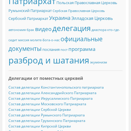
Патриархат
Польская Православная Церковь
Румынский Патриархат
Сербская Православная Церковь
Украина
Элладская Церковь
Сербский Патриархат
делегация
видео
автономия
брак
диаспора
кто-где-
официальные
сидит
миссия
молите-Бога-о-нас
документы
программа
послания
пост
разброд и шатания
экуменизм
Делегации от поместных церквей
Состав делегации Константинопольского патриархата
Состав делегации Александрийского Патриархата
Состав делегации Иерусалимского Патриархата
Состав делегации Московского Патриархата
Состав делегации Сербской Церкви
Состав делегации Румынского Патриархата
Состав делегации Грузинского Патриархата
Состав делегации Кипрской Церкви