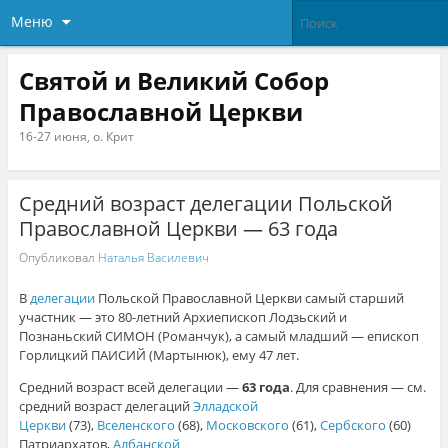
Меню
Святой и Великий Собор
Православной Церкви
16-27 июня, о. Крит
Средний возраст делегации Польской
Православной Церкви — 63 года
Опубликовал
Наталья Василевич
В
делегации
Польской Православной Церкви самый старший
участник — это 80-летний Архиепископ Лодзьский и
Познаньский СИМОН (Романчук), а самый младший — епископ
Горлицкий ПАИСИЙ (Мартынюк), ему 47 лет.
Средний возраст всей делегации —
63 года
. Для сравнения — см.
средний возраст делегаций
Элладской
Церкви
(73),
Вселенского
(68),
Московского
(61),
Сербского
(60)
Патриархатов,
Албанской