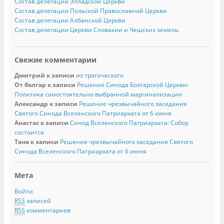
Состав делегации Элладской Церкви
Состав делегации Польской Православной Церкви
Состав делегации Албанской Церкви
Состав делегации Церкви Словакии и Чешских земель
Свежие комментарии
Дмитрий
к записи
из трагического
От болгар
к записи
Решение Синода Болгарской Церкви:
Политика самостоятельно выбранной маргинализации
Александр
к записи
Решение чрезвычайного заседания
Святого Синода Вселенского Патриархата от 6 июня
Анастас
к записи
Синод Вселенского Патриархата: Собор
состоится
Таня
к записи
Решение чрезвычайного заседания Святого
Синода Вселенского Патриархата от 6 июня
Мета
Войти
RSS
записей
RSS
комментариев