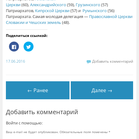
Церкви
(60),
Александрийского
(59),
Грузинского
(57)
Патриархатов,
Кипрской Церкви
(57) и
Румынского
(56)
Патриархата. Самая молодая делегация —
Православной Церкви
Словакии и Чешских земель
(48).
Поделиться ссылкой:
Н
Н
а
а
ж
ж
м
м
и
и
17.06.2016
Добавить комментарий
т
т
е
е
з
,
д
ч
е
т
с
о
ь
б
← Ранее
Далее →
,
ы
ч
п
т
о
о
д
б
е
ы
л
Добавить комментарий
п
и
о
т
д
ь
Войти с помощью:
е
с
л
я
и
н
Ваш e-mail не будет опубликован.
Обязательные поля помечены
*
т
а
ь
T