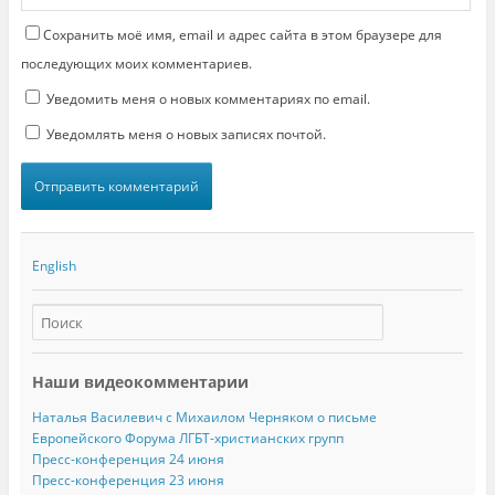
в
о
м
Сохранить моё имя, email и адрес сайта в этом браузере для
о
к
последующих моих комментариев.
н
е
Уведомить меня о новых комментариях по email.
)
Уведомлять меня о новых записях почтой.
English
Наши видеокомментарии
Наталья Василевич с Михаилом Черняком о письме
Европейского Форума ЛГБТ-христианских групп
Пресс-конференция 24 июня
Пресс-конференция 23 июня